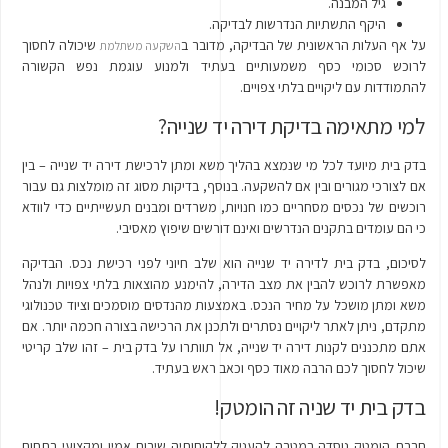
גיל המבנה.
היקף התשתיות הנדרשות לבדיקה.
על אף העלות הראשונית של הבדיקה, מדובר ב
שיכולה לחסוך
השקעה משתלמת
לרוכש סכומי כסף משמעותיים בעתיד ולמנוע עוגמת נפש הקשורה
להתמודדות עם ליקויים בלתי צפויים.
למי מתאימה בדיקת דירה יד שנייה?
בדק בית מיועד לכל מי שנמצא בהליך משא ומתן לרכישת דירה יד שנייה – בין
אם לצורכי מגורים ובין אם להשקעה. בנוסף, בדיקות מסוג זה מומלצות גם עבור
רוכשים של נכסים מסחריים כמו חנויות, משרדים ומבנים תעשייתיים כדי לוודא
כי הם עומדים בתקנים הנדרשים ואינם דורשים שיפוץ מאסיבי.
לסיכום, בדק בית לדירה יד שנייה הוא שלב חיוני לפני רכישת נכס. הבדיקה
מאפשרת לרוכש להבין את מצב הדירה, להימנע מהוצאות בלתי צפויות ולנהל
משא ומתן מושכל על מחיר הנכס. באמצעות מהנדסים מוסמכים וציוד טכנולוגי
מתקדם, ניתן לאתר ליקויים נסתרים ולתכנן את הרכישה בצורה חכמה יותר. אם
אתם מתכננים לקנות דירה יד שנייה, אל תוותרו על בדק בית – זהו שלב קריטי
שיכול לחסוך לכם הרבה מאוד כסף וכאב ראש בעתיד.
בדק בית יד שניה זה הומטק!
חברת הומטק נוסדה במטרה להעניק ללקוחותיה שירות אמין ומקצועי בתחום