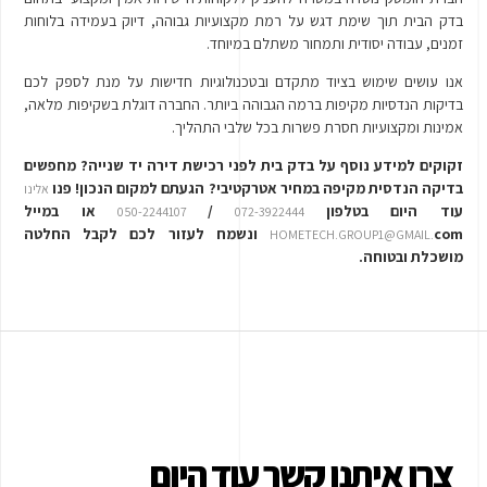
בדק הבית תוך שימת דגש על רמת מקצועיות גבוהה, דיוק בעמידה בלוחות
זמנים, עבודה יסודית ותמחור משתלם במיוחד.
אנו עושים שימוש בציוד מתקדם ובטכנולוגיות חדישות על מנת לספק לכם
בדיקות הנדסיות מקיפות ברמה הגבוהה ביותר. החברה דוגלת בשקיפות מלאה,
אמינות ומקצועיות חסרת פשרות בכל שלבי התהליך.
זקוקים למידע נוסף על בדק בית לפני רכישת דירה יד שנייה? מחפשים
בדיקה הנדסית מקיפה במחיר אטרקטיבי? הגעתם למקום הנכון! פנו
אלינו
עוד היום בטלפון
/
או במייל
050-2244107
072-3922444
com ונשמח לעזור לכם לקבל החלטה
HOMETECH.GROUP1@GMAIL.
מושכלת ובטוחה.
צרו איתנו קשר עוד היום