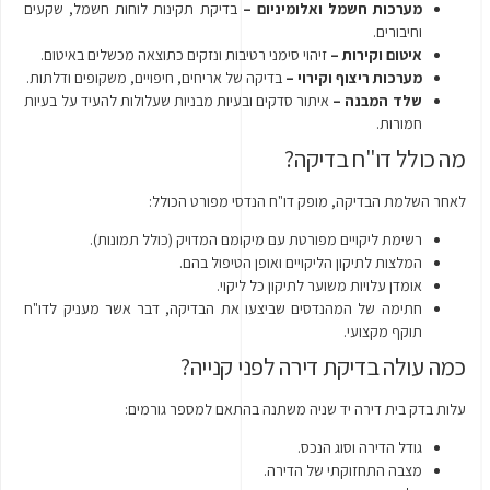
מערכות חשמל ואלומיניום –
בדיקת תקינות לוחות חשמל, שקעים
וחיבורים.
איטום וקירות –
זיהוי סימני רטיבות ונזקים כתוצאה מכשלים באיטום.
מערכות ריצוף וקירוי –
בדיקה של אריחים, חיפויים, משקופים ודלתות.
שלד המבנה –
איתור סדקים ובעיות מבניות שעלולות להעיד על בעיות
חמורות.
מה כולל דו"ח בדיקה?
לאחר השלמת הבדיקה, מופק דו"ח הנדסי מפורט הכולל:
רשימת ליקויים מפורטת עם מיקומם המדויק (כולל תמונות).
המלצות לתיקון הליקויים ואופן הטיפול בהם.
אומדן עלויות משוער לתיקון כל ליקוי.
חתימה של המהנדסים שביצעו את הבדיקה, דבר אשר מעניק לדו"ח
תוקף מקצועי.
כמה עולה בדיקת דירה לפני קנייה?
עלות בדק בית דירה יד שניה משתנה בהתאם למספר גורמים:
גודל הדירה וסוג הנכס.
מצבה התחזוקתי של הדירה.