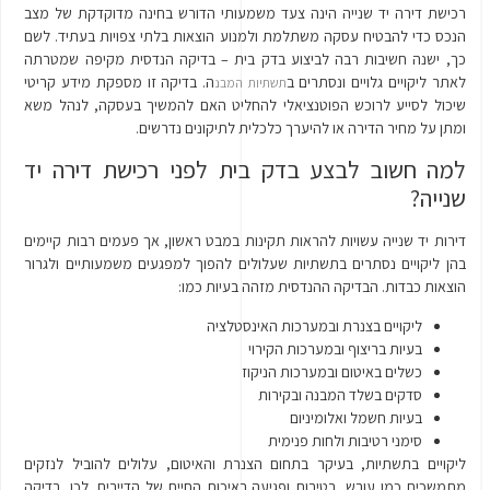
רכישת דירה יד שנייה הינה צעד משמעותי הדורש בחינה מדוקדקת של מצב
הנכס כדי להבטיח עסקה משתלמת ולמנוע הוצאות בלתי צפויות בעתיד. לשם
כך, ישנה חשיבות רבה לביצוע בדק בית – בדיקה הנדסית מקיפה שמטרתה
לאתר ליקויים גלויים ונסתרים ב
ה. בדיקה זו מספקת מידע קריטי
תשתיות
המבנ
שיכול לסייע לרוכש הפוטנציאלי להחליט האם להמשיך בעסקה, לנהל משא
ומתן על מחיר הדירה או להיערך כלכלית לתיקונים נדרשים.
למה חשוב לבצע בדק בית לפני רכישת דירה יד
שנייה?
דירות יד שנייה עשויות להראות תקינות במבט ראשון, אך פעמים רבות קיימים
בהן ליקויים נסתרים בתשתיות שעלולים להפוך למפגעים משמעותיים ולגרור
הוצאות כבדות. הבדיקה ההנדסית מזהה בעיות כמו:
ליקויים בצנרת ובמערכות האינסטלציה
בעיות בריצוף ובמערכות הקירוי
כשלים באיטום ובמערכות הניקוז
סדקים בשלד המבנה ובקירות
בעיות חשמל ואלומיניום
סימני רטיבות ולחות פנימית
ליקויים בתשתיות, בעיקר בתחום הצנרת והאיטום, עלולים להוביל לנזקים
מתמשכים כמו עובש, רטיבות ופגיעה באיכות החיים של הדיירים. לכן, בדיקה