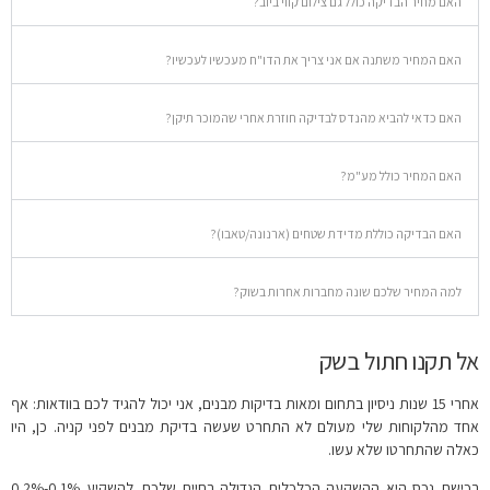
האם מחיר הבדיקה כולל גם צילום קווי ביוב?
האם המחיר משתנה אם אני צריך את הדו"ח מעכשיו לעכשיו?
האם כדאי להביא מהנדס לבדיקה חוזרת אחרי שהמוכר תיקן?
האם המחיר כולל מע"מ?
האם הבדיקה כוללת מדידת שטחים (ארנונה/טאבו)?
למה המחיר שלכם שונה מחברות אחרות בשוק?
אל תקנו חתול בשק
אחרי 15 שנות ניסיון בתחום ומאות בדיקות מבנים, אני יכול להגיד לכם בוודאות: אף
אחד מהלקוחות שלי מעולם לא התחרט שעשה בדיקת מבנים לפני קניה. כן, היו
כאלה שהתחרטו שלא עשו.
רכישת נכס היא ההשקעה הכלכלית הגדולה בחיים שלכם. להשקיע 0.1%-0.2%