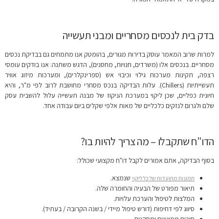
בדק בית לנכסים מסחריים ומבני תעשייה
למרות שרוב המאמר עוסק בדירות מגורים, בהומטק אנו מתמחים גם בבדיקת נכסים
מסחריים. בנכסים אלו (משרדים, חנויות, מחסנים), הדגש משתנה: אנו בודקים עומסי
רצפה, תקינות מערכות גילוי וכיבוי אש (ספרינקלרים), ומערכות מיזוג אוויר
תעשייתיות (Chillers). עלות הבדיקה בנכס מסחרי מחושבת לרוב לפי מ"ר, והיא
חיונית כפליים, שכן ליקוי במערכת הניקוז של מבנה תעשייה עלול להשבית עסק
שלם ולגרום לנזקים כלכליים של מאות אלפי שקלים ביום עבודה אחד.
הדו"ח שתקבלו – מה צריך להיות בו?
בסוף הבדיקה, אתם אמורים לקבל דו"ח מקצועי שכולל:
שנמצא.
תמונות מתועדות של כל ליקוי
תיאור מפורט של הבעיה והחומרה שלה.
המלצות לטיפול והערכת עלויות.
סיווג לפי דחיפות (דורש טיפול מיידי / בשנה הקרובה / בעתיד).
סיכום ממצאים ומסקנות.