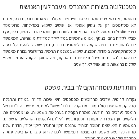
הטכנולוגיה בשירות המהנדס: מעבר לעין האנושית
בהומטק, אנו מאמינים שמהנדס טוב חייב ציוד מעולה. כשאנחנו בודקים נכס, אנחנו
לא מסתמכים רק על ניסיון אופטי. אנו עושים שימוש במד-לחות פרוטימטר
(Protimeter) המסוגל למדוד את אחוז הלחות בתוך חומרי הבנייה (טיח, בטון, עץ)
מבלי לקדוח בהם. בנוסף, אנו משתמשים במד לייזר למדידת מישוריות, המאפשר
לנו לזהות אם הרצפה שקעה במילימטרים בודדים, נתון שעלול להעיד על בעיה
קונסטרוקטיבית ביסודות המבנה. שימוש במצלמה תרמית ברזולוציה גבוהה מאפשר
לנו לאתר "גשרים תרמיים" ודליפות חום או קור, מה שחוסך לקונה העתידי אלפי
שקלים בהוצאות מיזוג אוויר לאורך שנים.
חוות דעת מומחה הקבילה בבית משפט
נקודה קריטית שרבים מהרוכשים מפספסים היא איכות הדו"ח. במידה ותתגלה
מחלוקת משפטית מול המוכר או הקבלן, דו"ח "פשוט" לא תמיד יספיק. הדו"חות של
הומטק נערכים כחוות דעת מומחה הקבילה בערכאות משפטיות. אנו מפרטים את
הליקויים תוך הצמדה לתקנות התכנון והבנייה (הל"ת) ולתקנים הישראליים הרשמיים.
המשמעות היא שאם המוכר הצהיר שהנכס תקין והתגלה ליקוי יסודי, הדו"ח שלנו
מהווה כלי נשק משפטי רב-עוצמה המאפשר לכם לדרוש פיצויים או ביטול עסקה
במקרה של "אי התאמה" חמורה.