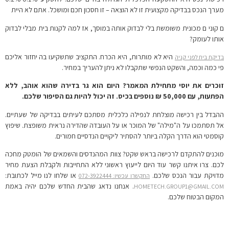
מערך הנכס בבדיקה מקצועית זו לא הוצאה – זו חסכון חכם ומושכל. אתם לא היית
ם קוני ם מכונית משומשת בלי לבדוק אותה במוסך, אז למה לקנות בית מבלי לבדוק
אותו לעומק?
היא לא מותרות, היא הכרח. התקציב שתשקיעו בה יחזור אליכם
בדיקת בית לפני קניה
פי כמה וכמה, והשקט הנפשי שתקבלו לא ניתן להעריך במחיר.
זוכרים את יוסי מתחילת המאמר? היום הוא גר בדירה שהוא אוהב, ללא
הפתעות, עם 50,000 ₪ נוספים בכיס. זה יכול להיות גם הסיפור שלכם.
ההבדל בין רכישה מוצלחת לנפילה כלכלית מסתכם לעיתים בבדיקה של שעתיים.
אל תסתמכו על ה"מילה" של המוכר או על העובדה שהדירה נראית משופצת. שיפוץ
קוסמטי הוא הדרך הקלה ביותר להסתיר ליקויים הנדסיים חמורים.
מוכנים להתקדם לרכישה בראש שקט? צוות המהנדסים והשמאים של הומטק מחכה
לכם. צרו איתנו קשר עוד היום לייעוץ ראשוני ללא התחייבות ולקבלת הצעת מחיר
מדויקת עבור הנכס שלכם.
או שלחו לנו מייל לכתובת:
התקשרו עכשיו: 072-3922444
. אנחנו נדאג שהבית החדש שלכם יהיה באמת
HOMETECH.GROUP1@GMAIL.COM
המקום הבטוח שלכם.