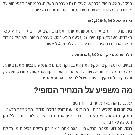
הניקוז, האיטום מול הקרקע, ולעיתים גם מערכות השקיה. בפנטהאוז הדגש הוא על
איטום הגג, מערכות סולאריות אם יש, ובדיקת התשתיות העליונות.
בית פרטי: ₪
2,300-5,500
בית פרטי דורש בדיקה משמעותית יותר. אנחנו בודקים יסודות, קירות חוץ מכל
הצדדים, מערכת ניקוז מים, גג (לפעמים בטיפוס), מערכת חימום, ולעיתים גם בור
ספיגה או מערכת טיהור. הבדיקה יכולה לקחת 3-4 שעות.
וילה או נכס יוקרה: ₪
00 ומעלה
5,5
נכסים אלו מצדיקים השקעה מיוחדת בבדיקה. אנחנו משתמשים בציוד מתקדם יותר,
לפעמים מזמינים התייעצויות עם מומחים נוספים (קונסטרוקטור, מהנדס חשמל),
ומעניקים דו"ח מקיף במיוחד שיכול להגיע ל-30-40 עמודים.
מה משפיע על המחיר הסופי?
לא כל בדיקה עולה אותו דבר, וזה הגיוני.
גיל המבנה
משפיע רבות – בית בן 40 שנה דורש בדיקה יסודית יותר מדירה חדשה.
המיקום הגיאוגרפי
משנה – נכס בצפון או בדרום עשוי לעלות יותר בגלל זמן
הנסיעה של הבודק.
רמת הפירוט
שאתם מבקשים – האם אתם רוצים רק בדיקה בסיסית או בדיקה
מתקדמת עם תרמוגרפיה ובדיקות מעבדה?