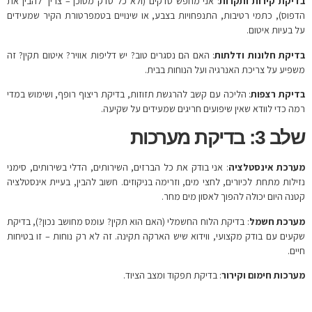
בדיקת קירות ותקרות
: אני מחפש סדקים (ולא כל סדק מסוכן – צריך להבין את
הדפוס), כתמי רטיבות, התנפחויות בצבע, או שינויים בטמפרטורת הקיר שמעידים
על בעיות איטום.
בדיקת חלונות ודלתות
: האם הם נסגרים טוב? יש דליפות אוויר? איטום תקין? זה
משפיע על צריכת האנרגיה ועל הנוחות בבית.
בדיקת רצפות
: הליכה עם קשב להרגשת תזוזות, בדיקת ריצוף רופף, ושימוש במדי
רמה כדי לוודא שאין שיפועים חריגים שמעידים על שקיעה.
שלב 3: בדיקת מערכות
מערכת אינסטלציה
: אני בודק את כל הברזים, השירותים, הדלי בשירותים, סימני
נזילות מתחת לכיורים, לחצי מים, וזרימה בניקוזים. חשוב להבין, בעיית אינסטלציה
קטנה היום יכולה להפוך לאסון מים מחר.
מערכת חשמל
: בדיקת הלוח החשמלי (האם הוא תקין? עומס מחושב נכון?), בדיקת
שקעים עם בודק מקצועי, ווידוא שיש הארקה תקינה. זה לא רק נוחות – זו בטיחות
חיים.
מערכות חימום וקירור
: בדיקת תפקוד ומצב הציוד.