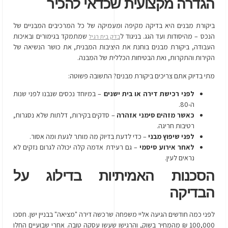
הגדרה מקצועית שכדאי להכיר
ביקורת מבנים היא בדיקה מקיפה ומעמיקה של כל המרכיבים המבניים של
הנכס – מהיסודות ועד הגג. בניגוד ל
שמתמקד בגימורים ובאיכות
בדק בית רגיל
העבודה, ביקורת מבנים בוחנת את היציבות המבנית, את כושר הנשיאה של
הקירות והתקרות, ואת הבטיחות הכללית של המבנה.
מתי בדיוק אתם צריכים ביקורת מבנים? התשובה פשוטה:
לפני רכישת דירה או בית ישנים
– במיוחד נכסים שנבנו לפני שנות
ה-80.
כאשר מזהים סימני אזהרה
– סדקים בקירות, דלתות שלא נסגרות,
רטיבות חריגה.
לפני שיפוץ מבני
– כדי לדעת בדיוק מה מותר לגעת ומה אסור.
לאחר אירוע סיסמי
– גם רעידת אדמה קלה יכולה לגרום נזקים לא
נראים לעין.
הסכנות האמיתיות בדילוג על
הבדיקה
לפני כמה חודשים הגיעה אליי משפחה שרכשה דירה "מציאה" בבניין ישן. חסכו
100,000 ₪ מהמחיר בשוק, והרגישו שעשו עסקה טובה. אחרי שבועיים החלו