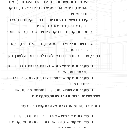
היסודות והתשתית
– בדיקת מצב היסודות (במידת
האפשר), חיפוש אחר שקיעות דיפרנציאליות, בדיקת
חדרי תשתית.
קירות נושאים ועמודים
– זיהוי הקירות הנושאים,
בדיקת אנכיות, חיפוש סדקים מבניים.
תקרות וקורות
– בדיקת עיוותים, סדקים, סימני עומס
יתר.
רצפות וריצופים
– שקיעות, הפרשי גבהים, סימנים
לבעיות תשתית.
בנוסף, אני בודק גם מערכות שעלולות לפגוע במבנה לאורך זמן:
מערכות אינסטלציה
– דליפות כרוניות הורסות בטון
ומחלישות את המבנה.
מערכות ניקוז
– סתימות או תכנון לקוי עלולים לגרום
לחדירת מים.
מערכות איטום
– גגות וקירות חיצוניים מול מזג אויר.
שלב שלישי: בדיקות טכנולוגיות מתקדמות
היום אנחנו משתמשים בכלים שלא היו קיימים לפני עשור:
מד לחות דיגיטלי
– מזהה רטיבות נסתרת בקירות.
מד סדקים
– מודד את רוחב הסדקים ומעקב אחר